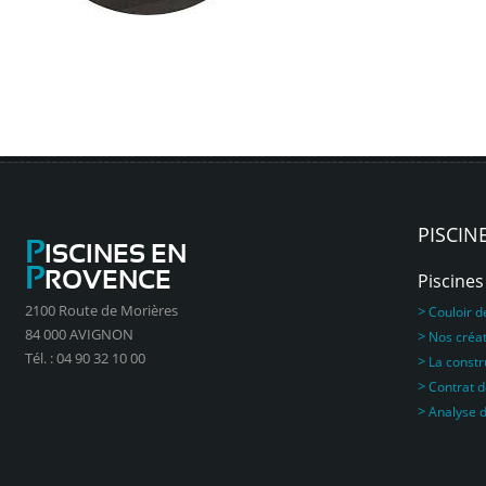
PISCIN
P
ISCINES EN
P
ROVENCE
Piscines
2100 Route de Morières
>
Couloir d
84 000 AVIGNON
>
Nos créa
Tél. : 04 90 32 10 00
>
La constr
>
Contrat 
>
Analyse d