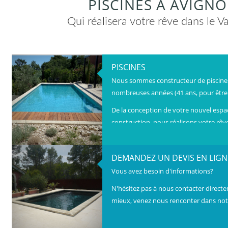
PISCINES À AVIGN
Qui réalisera votre rêve dans le V
PISCINES
Nous sommes constructeur de piscine
nombreuses années (41 ans, pour être p
De la conception de votre nouvel espac
construction, nous réalisons votre rêv
DEMANDEZ UN DEVIS EN LIGN
Vous avez besoin d'informations?
N'hésitez pas à nous contacter directe
mieux, venez nous renconter dans not